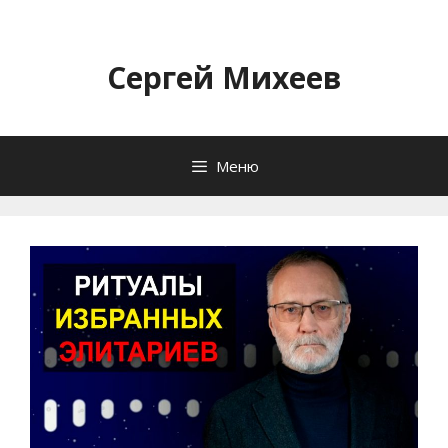
Перейти
к
содержимому
Сергей Михеев
Меню