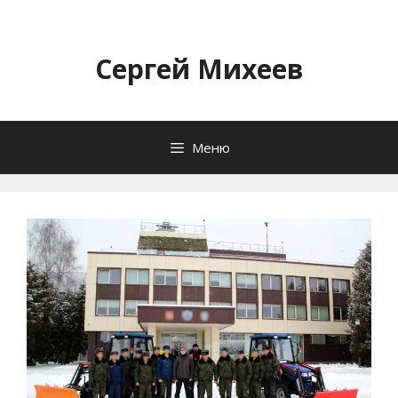
Перейти
к
содержимому
Сергей Михеев
Меню