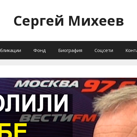
Сергей Михеев
бликации
Фонд
Биография
Соцсети
Конт