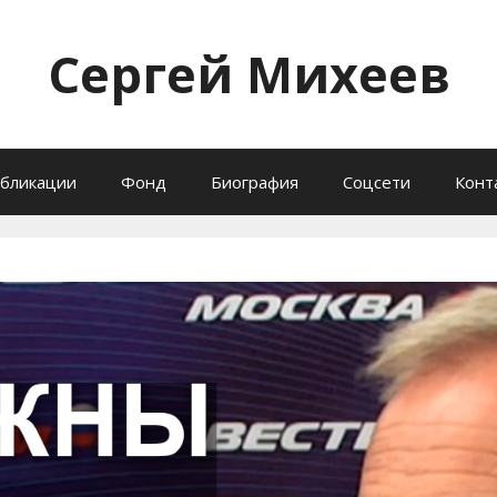
Сергей Михеев
бликации
Фонд
Биография
Соцсети
Конт