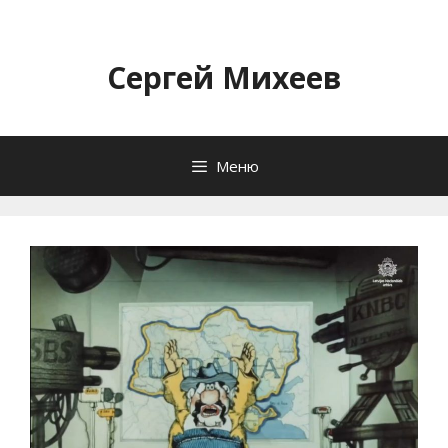
Перейти
к
содержимому
Сергей Михеев
Меню