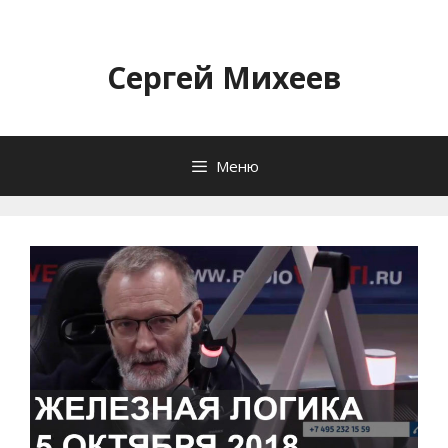
Перейти
к
содержимому
Сергей Михеев
Меню