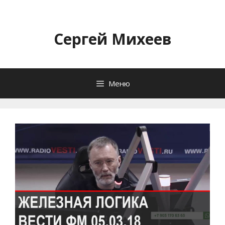
Перейти
к
содержимому
Сергей Михеев
Меню