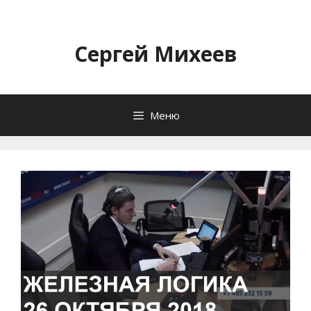
Перейти
к
содержимому
Сергей Михеев
Меню