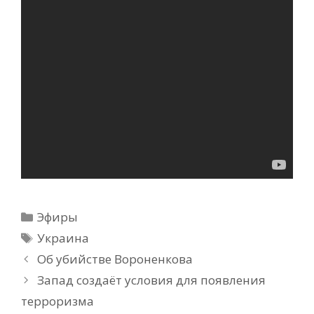
Рубрики
Эфиры
Метки
Украина
Об убийстве Вороненкова
Запад создаёт условия для появления
терроризма