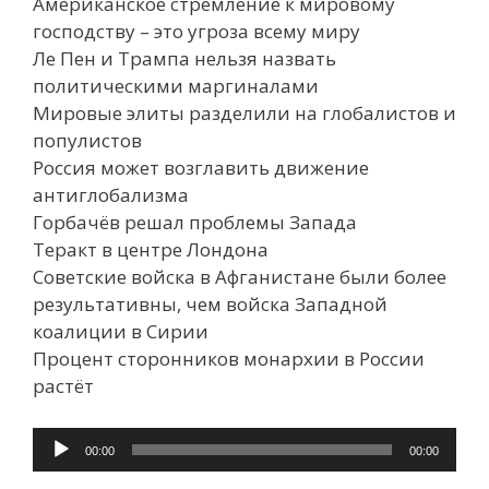
Американское стремление к мировому
господству – это угроза всему миру
Ле Пен и Трампа нельзя назвать
политическими маргиналами
Мировые элиты разделили на глобалистов и
популистов
Россия может возглавить движение
антиглобализма
Горбачёв решал проблемы Запада
Теракт в центре Лондона
Советские войска в Афганистане были более
результативны, чем войска Западной
коалиции в Сирии
Процент сторонников монархии в России
растёт
Аудиоплеер
00:00
00:00