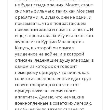
не будет стыдно за них. Может, стоит
снимать фильмы о таких как Моисеев
с ребятами, я, думаю, они не одни, и
показывать, что в подрастающем
поколении живы и память и честь. И
ещё, я прочитала книгу итальянского
журналиста Курцио Малапарте «
Капут», в которой он описал
увиденное на войне, и в которой
описаны леденящие душу эпизоды, в
одном из которых он говорит
немецкому офицеру, что видел, как
советские военнопленные едят труп
своего товарища и на что этот
офицер пожелал «приятного
аппетита». Думаю, что немецкие
военнопленные в советских лагерях,
как бы не было тяжело стране, от