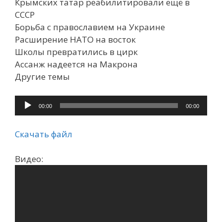
Крымских татар реабилитировали ещё в
СССР
Борьба с православием на Украине
Расширение НАТО на восток
Школы превратились в цирк
Ассанж надеется на Макрона
Другие темы
Аудиоплеер
00:00
00:00
Скачать файл
Видео: