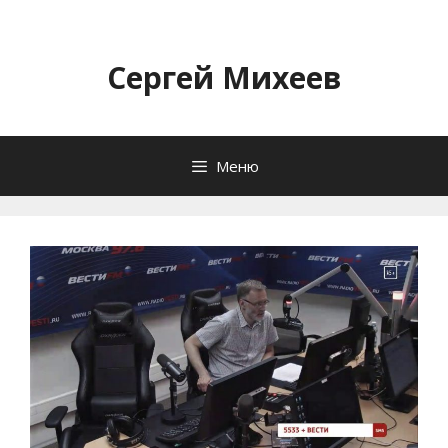
Перейти
к
содержимому
Сергей Михеев
Меню