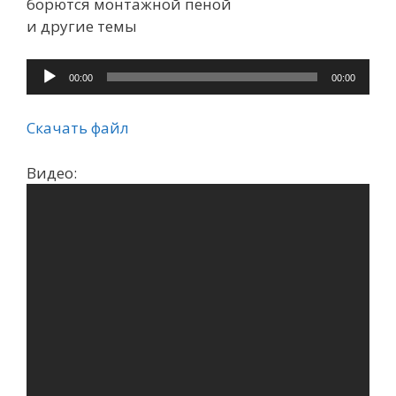
борются монтажной пеной
и другие темы
Аудиоплеер
00:00
00:00
Скачать файл
Видео: