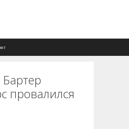
акт
 Бартер
урс провалился