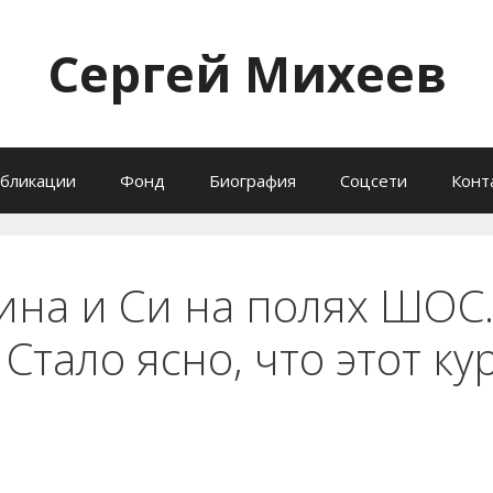
Сергей Михеев
бликации
Фонд
Биография
Соцсети
Конт
ина и Си на полях ШОС.
Стало ясно, что этот к