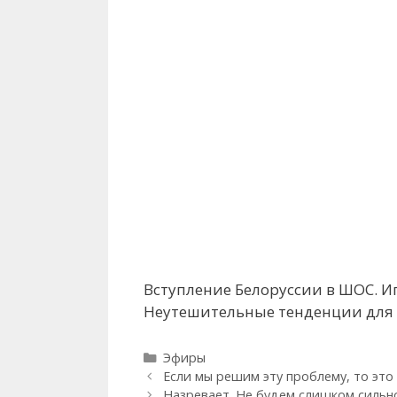
Вступление Белоруссии в ШОС. И
Неутешительные тенденции для 
Рубрики
Эфиры
Если мы решим эту проблему, то это
Назревает. Не будем слишком сильно