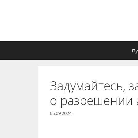
Перейти
к
содержимому
Пу
Задумайтесь, з
о разрешении 
05.09.2024