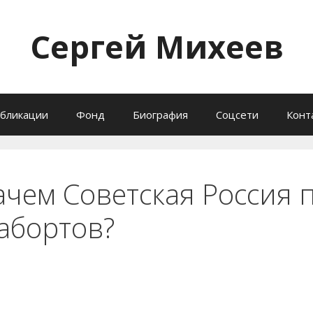
Сергей Михеев
бликации
Фонд
Биография
Соцсети
Конт
ачем Советская Россия 
абортов?