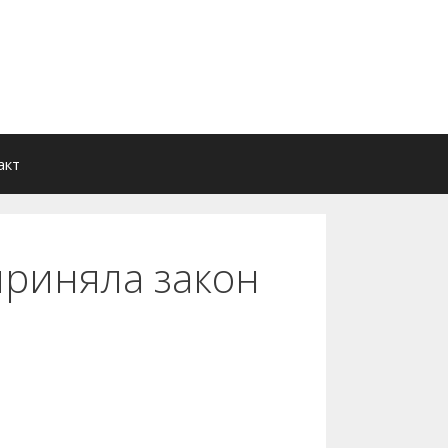
акт
приняла закон