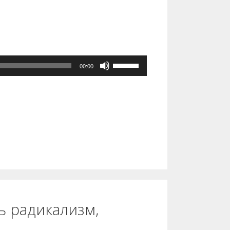
Используйте
00:00
клавиши
вверх/
вниз,
чтобы
увеличить
или
уменьшить
громкость.
ь радикализм,