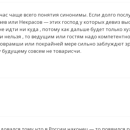
ас чаще всего понятия синонимы. Если долго посл
аев или Некрасов — этих господ у которых девиз выс
 не идти ни куда , потому как дальше будет только х
ли нельзя , то ведущим или гостям надо компетентно
соврамши или покрайней мере сильно заблуждют зри
у будущему совсем не товарисчи.
вался тому что в России наконец — то появился рын