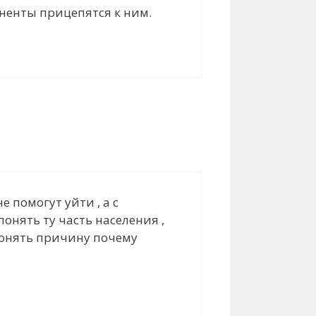
ненты прицепятся к ним.
е помогут уйти , а с
онять ту часть населения ,
понять причину почему