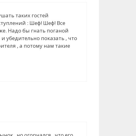
ушать таких гостей
туплений : Шеф! Шеф! Все
уже. Надо бы гнать поганой
 и убедительно показать , что
теля , а потому нам такие
ок , но огорчался , что его