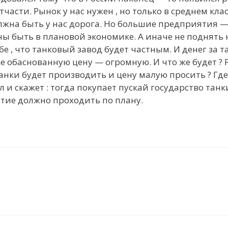
 отчасти. Рынок у нас нужен , но только в среднем кл
жна быть у нас дорога. Но большие предприятия —
ы быть в плановой экономике. А иначе не поднять н
е , что танковый завод будет частным. И денег за та
е обаснованную цену — огромную. И что же будет ? 
анки будет производить и цену малую просить ? Где 
 и скажет : тогда покупает пускай государство танки
итие должно проходить по плану.