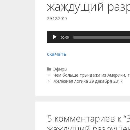
жаждущий раз
29.12.2017
Аудиоплеер
00:00
скачать
Рубрики
Эфиры
Чем больше трындежа из Америки, т
Железная логика 29 декабря 2017
5 комментариев к “
жаждущий разруше