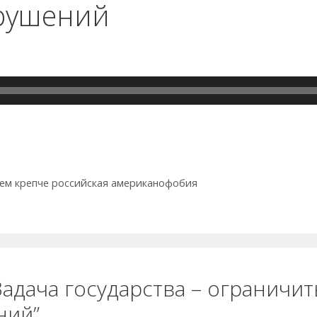
рушений
ем крепче российская американофобия
Задача государства – ограничит
ний”