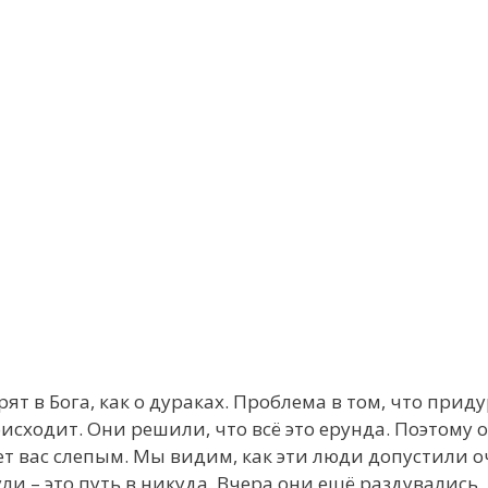
ят в Бога, как о дураках. Проблема в том, что приду
оисходит. Они решили, что всё это ерунда. Поэтому 
лает вас слепым. Мы видим, как эти люди допустили 
ли – это путь в никуда. Вчера они ещё раздувались,