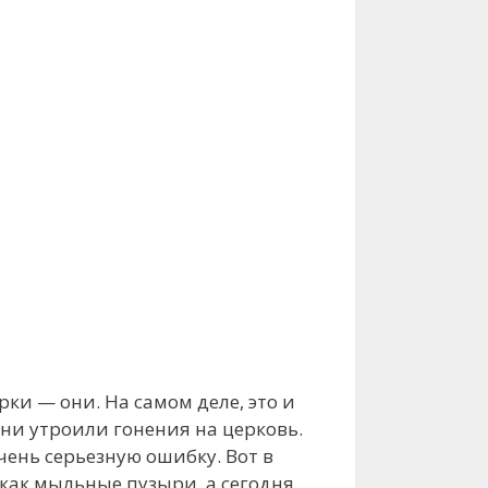
рки — они. На самом деле, это и
они утроили гонения на церковь.
очень серьезную ошибку. Вот в
 как мыльные пузыри, а сегодня