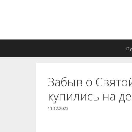
Перейти
к
содержимому
Пу
Забыв о Святой
купились на д
11.12.2023