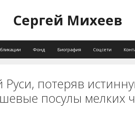
Сергей Михеев
бликации
Фонд
Биография
Соцсети
Конт
 Руси, потеряв истинну
ешевые посулы мелких 