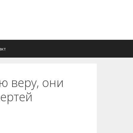
акт
ю веру, они
чертей