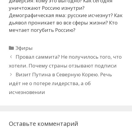
диверсия: кому это выгодно? Как сегодня
уничтожают Россию изнутри?
Демографическая яма: русские исчезнут? Как
дьявол проникает во все сферы жизни? Кто
мечтает погубить Россию?
Рубрики
Эфиры
Провал саммита? Не получилось того, что
хотели. Почему страны отзывают подписи
Визит Путина в Северную Корею. Речь
идёт не о потере лидерства, а об
исчезновении
Оставьте комментарий