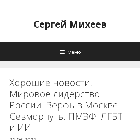
Перейти
к
содержимому
Сергей Михеев
Меню
Хорошие новости.
Мировое лидерство
России. Верфь в Москве.
Севморпуть. ПМЭФ. ЛГБТ
и ИИ
21.06.2023