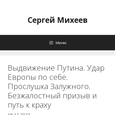
Перейти
к
содержимому
Сергей Михеев
Меню
Выдвижение Путина. Удар
Европы по себе.
Прослушка Залужного.
Безжалостный призыв и
путь к краху
18.12.2023