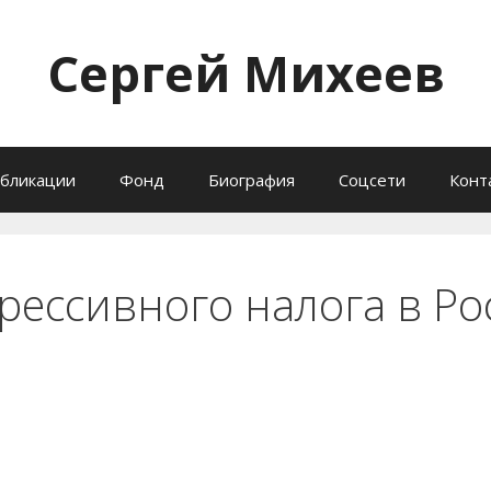
Сергей Михеев
бликации
Фонд
Биография
Соцсети
Конт
рессивного налога в Ро