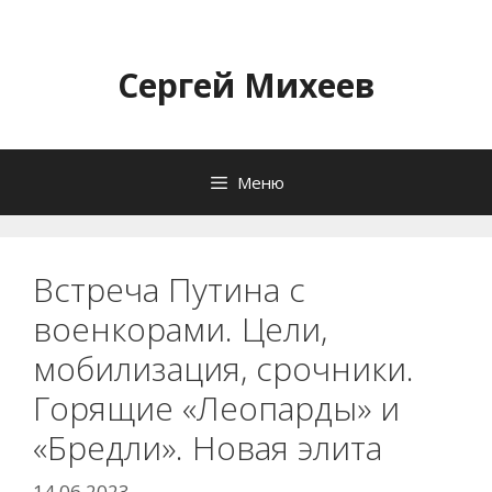
Перейти
к
содержимому
Сергей Михеев
Меню
Встреча Путина с
военкорами. Цели,
мобилизация, срочники.
Горящие «Леопарды» и
«Бредли». Новая элита
14.06.2023