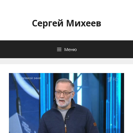
Перейти
к
содержимому
Сергей Михеев
Меню