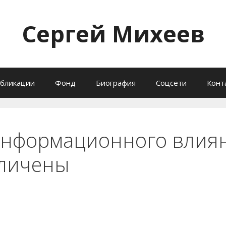
Сергей Михеев
бликации
Фонд
Биография
Соцсети
Конт
информационного влиян
еличены