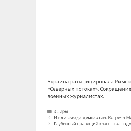
Украина ратифицировала Римски
«Северных потоках». Сокращени
военных журналистах.
Рубрики
Эфиры
Итоги сьезда демпартии. Встреча М
Глубинный правящий класс стал заду