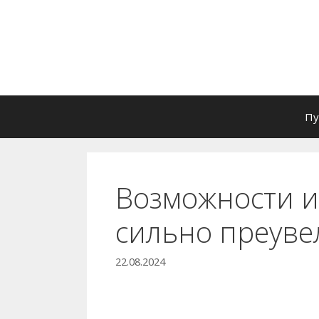
Перейти
к
содержимому
Пу
Возможности 
сильно преув
22.08.2024