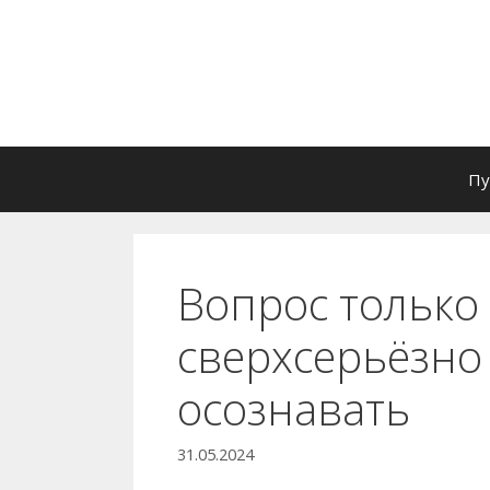
Перейти
к
содержимому
Пу
Вопрос только 
сверхсерьёзно
осознавать
31.05.2024