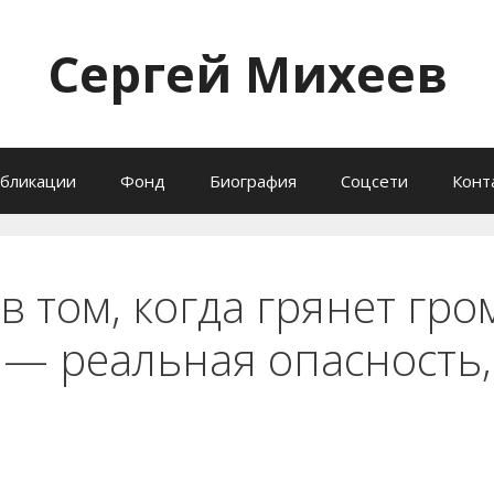
Сергей Михеев
бликации
Фонд
Биография
Соцсети
Конт
в том, когда грянет гро
 — реальная опасность,