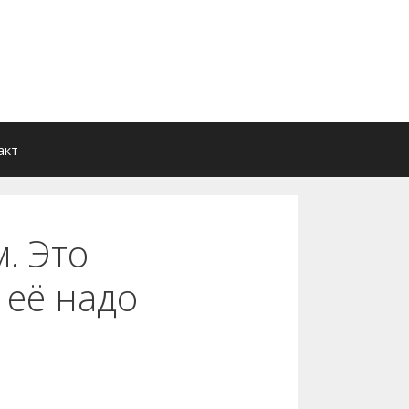
акт
м. Это
 её надо