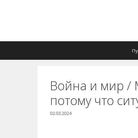
Перейти
к
содержимому
Пу
Война и мир / 
потому что си
02.03.2024