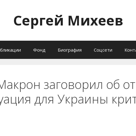
Сергей Михеев
бликации
Фонд
Биография
Соцсети
Конт
Макрон заговорил об от
туация для Украины кри