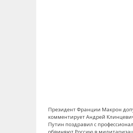
Президент Франции Макрон допус
комментирует Андрей Клинцевич,
Путин поздравил с профессиона
обвиняют Россию в милитаризац