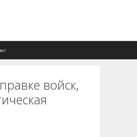
акт
правке войск,
тическая