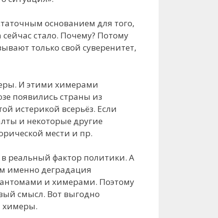
статочным основанием для того,
 сейчас стало. Почему? Потому
зывают только свой суверенитет,
еры. И этими химерами
юзе появились страны из
той истерикой всерьёз. Если
лты и некоторые другие
орической мести и пр.
 в реальный фактор политики. А
ом именно деградация
 фантомами и химерами. Поэтому
вый смысл. Вот выгодно
и химеры.