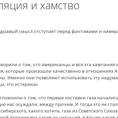
ляция и хамство
 здравый смысл отступает перед фантомами и химе
орили о том, что американцы и вся эта кампания и
я, которые произошли качественно в отношениях А
ы. Именно они позволяют использовать эту надума
ы, это истерика».
спомнили о том, что первые поставки газа начались
ую нас осуждали, между прочим. И тогда это не ста
сибирского, какого хотите, газа из Советского Союза.
ной Украине вот такая-то ситуация, в Крыму такая-