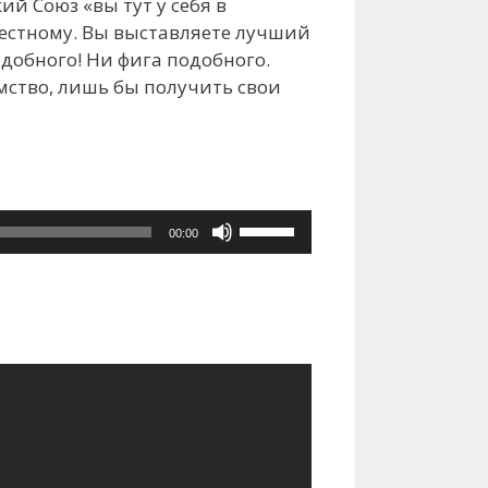
ий Союз «вы тут у себя в
честному. Вы выставляете лучший
одобного! Ни фига подобного.
мство, лишь бы получить свои
Используйте
00:00
клавиши
вверх/
вниз,
чтобы
увеличить
или
уменьшить
громкость.