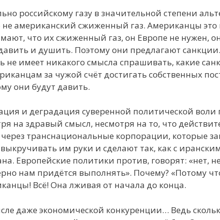
льно российскому газу в значительной степени альте
то не американский сжиженный газ. Американцы эт
ают, что их сжиженный газ, он Европе не нужен, он 
давить и душить. Поэтому они предлагают санкции. 
сь не имеет никакого смысла спрашивать, какие сан
риканцам за чужой счёт достигать собственных по
му они будут давить.
ация и деградация суверенной политической воли п
тря на здравый смысл, несмотря на то, что действи
ь через транснациональные корпорации, которые з
 выкручивать им руки и сделают так, как с ирански
а. Европейские политики против, говорят: «нет, не
рно нам придётся выполнять». Почему? «Потому что
канцы! Всё! Она лживая от начала до конца.
числе даже экономической конкуренции… Ведь скол