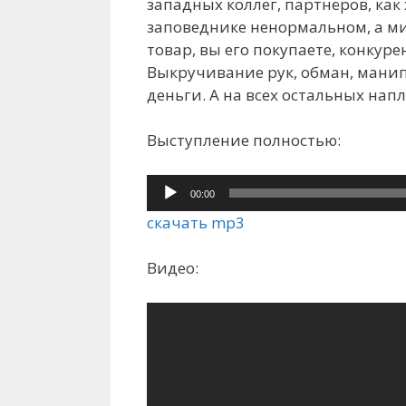
западных коллег, партнёров, как 
заповеднике ненормальном, а ми
товар, вы его покупаете, конкур
Выкручивание рук, обман, манип
деньги. А на всех остальных напл
Выступление полностью:
Аудиоплеер
00:00
скачать mp3
Видео: