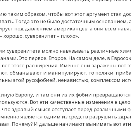
ию таким образом, чтобы вот этот аргумент стал до
ать. Тогда это не было достаточным основанием, а
ирует под давлением американцев, а они всем навя
– хорошо, суверенитет – плохо».
ии суверенитета можно навязывать различные хим
нами. Это первое. Второе. На самом деле, в Евросо
 вот этого расширения. Именно они заражены вот э
ют, обманывают и манипулируют, то поляки, приба
ьны этой русофобией, ненавистью, комплексом ист
единую Европу, и там они из их фобии превращаются
ользуются. Вот эти качественные изменения в цел
у, что здравый смысл отступает перед различными
омненно является одним из средств разрушить здра
рава». Почему? И дальше начинают вынимать вот эт