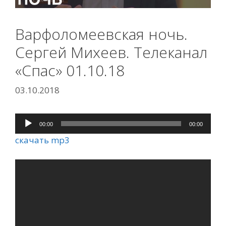
Варфоломеевская ночь.
Сергей Михеев. Телеканал
«Спас» 01.10.18
03.10.2018
00:00
00:00
Аудиоплеер
скачать mp3