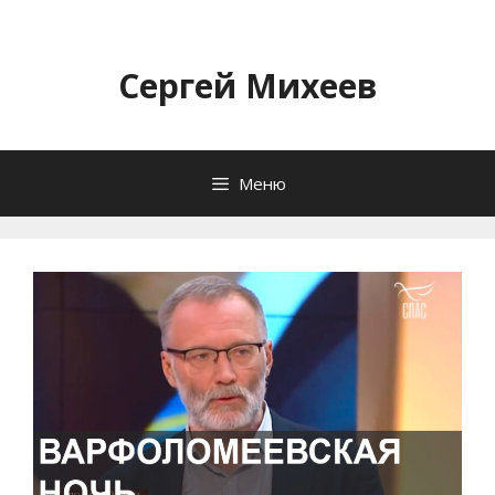
Перейти
к
содержимому
Сергей Михеев
Меню