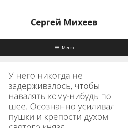
Перейти
к
содержимому
Сергей Михеев
Меню
У него никогда не
задерживалось, чтобы
навалять кому-нибудь по
шее. Осознанно усиливал
пушки и крепости духом
святого князя