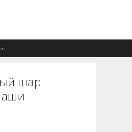
акт
ный шар
 Наши