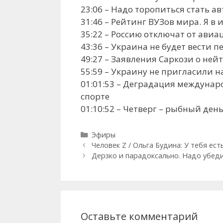
23:06 – Надо торопиться стать 
31:46 – Рейтинг ВУЗов мира. Я в
35:22 – Россию отключат от ави
43:36 – Украина не будет вести п
49:27 – Заявления Саркози о не
55:59 – Украину не пригласили н
01:01:53 – Деградация междуна
спорте
01:10:52 – Четверг – рыбный де
Рубрики
Эфиры
Человек Z / Ольга Будина: У тебя ес
Дерзко и парадоксально. Надо убеди
Оставьте комментарий