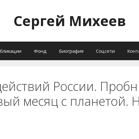
Сергей Михеев
бликации
Фонд
Биография
Соцсети
Конт
действий России. Проб
вый месяц с планетой.