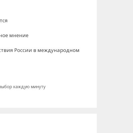
тся
нное мнение
ствия России в международном
т выбор каждую минуту