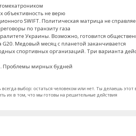
автомехатроником
 их объективность не верю
ационного SWIFT. Политическая матрица не справляе
ереговоры по транзиту газа
йтралитете Украины. Возможно, готовится обществе
а G20. Медовый месяц с планетой заканчивается
родных спортивных организаций. Три варианта дей
нь. Проблемы мирных будней
ть всегда выбор: остаться человеком или нет. Ты делаешь это
ть их в том, что мы готовы на решительные действия