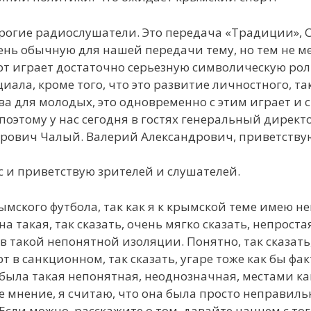
орогие радиослушатели. Это передача «Традиции», 
ень обычную для нашей передачи тему, но тем не ме
рт играет достаточно серьезную символическую роль
ала, кроме того, что это развитие личностного, так
ва для молодых, это одновременно с этим играет и
оэтому у нас сегодня в гостях генеральный директ
рович Чалый. Валерий Александрович, приветствую
 и приветствую зрителей и слушателей.
ымского футбола, так как я к крымской теме имею н
а такая, так сказать, очень мягко сказать, непроста
 такой непонятной изоляции. Понятно, так сказать,
рт в санкционном, так сказать, угаре тоже как бы ф
была такая непонятная, неоднозначная, местами как
е мнение, я считаю, что она была просто неправильн
. Если можно, расскажите о том, давайте начнем с то