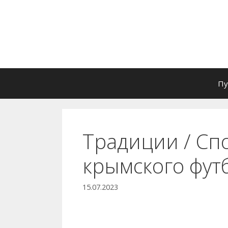
Перейти
к
содержимому
Пу
Традиции / Сп
крымского фут
15.07.2023