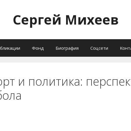
Сергей Михеев
бликации
Фонд
Биография
Соцсети
Конт
орт и политика: перспе
бола