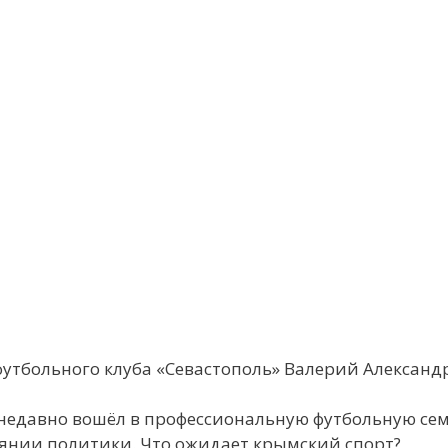
футбольного клуба «Севастополь» Валерий Алексан
 недавно вошёл в профессиональную футбольную се
иянии политики. Что ожидает крымский спорт?