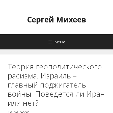
Перейти
к
содержимому
Сергей Михеев
Меню
Теория геополитического
расизма. Израиль –
главный поджигатель
войны. Поведется ли Иран
или нет?
18.06.2025