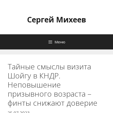
Перейти
к
содержимому
Сергей Михеев
Меню
Тайные смыслы визита
Шойгу в КНДР.
Неповышение
призывного возраста –
финты снижают доверие
25.07.2023