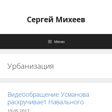
Перейти
к
содержимому
Сергей Михеев
Меню
Урбанизация
Видеообращение Усманова
раскручивает Навального
19.05.2017