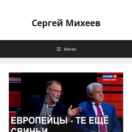
Перейти
к
содержимому
Сергей Михеев
Меню