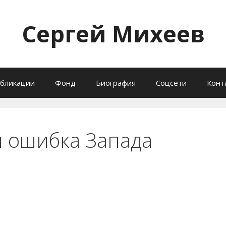
Сергей Михеев
бликации
Фонд
Биография
Соцсети
Конт
я ошибка Запада