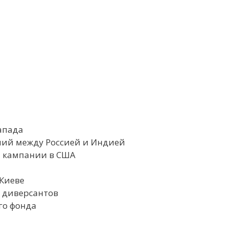
апада
ний между Россией и Индией
й кампании в США
 Киеве
ю диверсантов
го фонда