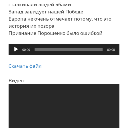
сталкивали людей лбами
Запад завидует нашей Победе
Европа не очень отмечает потому, что это
история их позора
Признание Порошенко было ошибкой
Аудиоплеер
00:00
00:00
Скачать файл
Видео: