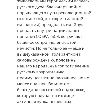
животворный героический всплеск
русского духа, благодаря войне
порывающего путы революционной
сатанинской, антихристианской
идеологии) преодолеть идейную
пропасть внутри нации, наши
попытки СОБРАТЬСЯ, встречают
бешеное сопротивление этой
нечисти. Но не только её — ещё и
вышеуказанной, толерантной к
самовырождению, половины
нашего народа, чьё сопротивление
русскому возрождению
преимущественно пассивное, но не
менее опасное. Во многом
благодаря пассивной поддержке,
которую получает в их лице
активная кучка нынешних