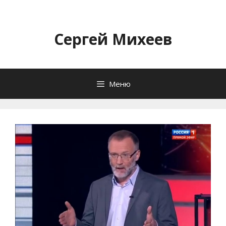
Перейти
к
содержимому
Сергей Михеев
Меню