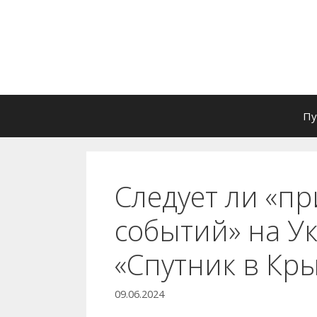
Перейти
к
содержимому
Пу
Следует ли «пр
событий» на Ук
«Спутник в Кр
09.06.2024