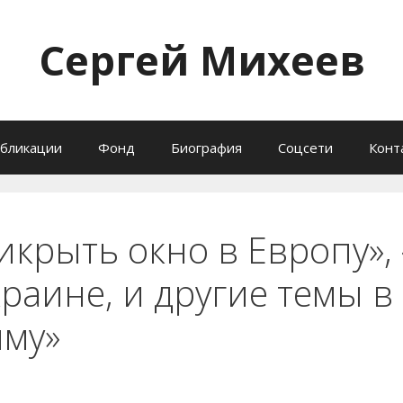
Сергей Михеев
бликации
Фонд
Биография
Соцсети
Конт
икрыть окно в Европу»,
раине, и другие темы в
ыму»