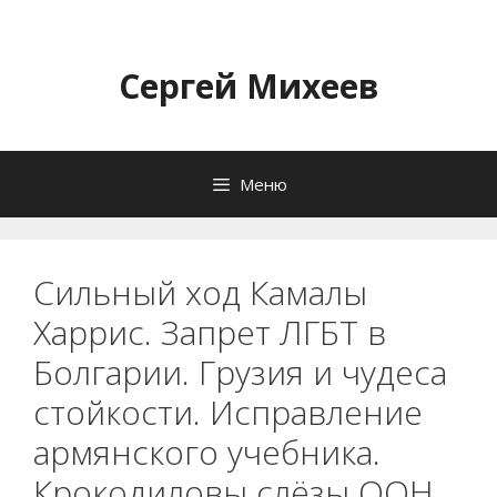
Перейти
к
содержимому
Сергей Михеев
Меню
Сильный ход Камалы
Харрис. Запрет ЛГБТ в
Болгарии. Грузия и чудеса
стойкости. Исправление
армянского учебника.
Крокодиловы слёзы ООН