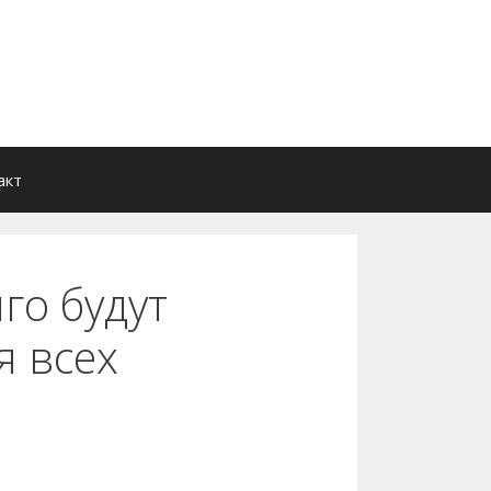
акт
го будут
я всех