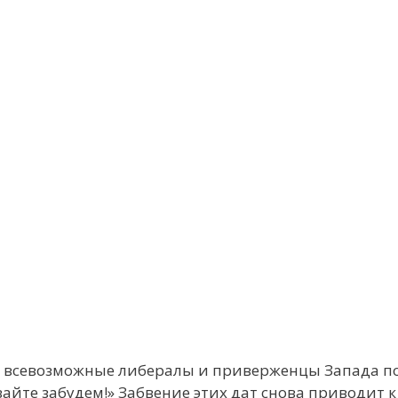
да всевозможные либералы и приверженцы Запада п
айте забудем!» Забвение этих дат снова приводит к