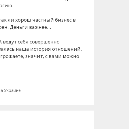
логию.
так ли хорош частный бизнес в
ерен. Деньги важнее…
А ведут себя совершенно
вивалась наша история отношений.
угрожаете, значит, с вами можно
на Украине