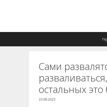
Перейти
к
содержимому
Пу
Сами развалятс
разваливаться,
остальных это 
23.06.2023