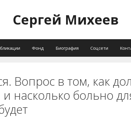
Сергей Михеев
бликации
Фонд
Биография
Соцсети
Конт
я. Вопрос в том, как дол
 и насколько больно дл
будет