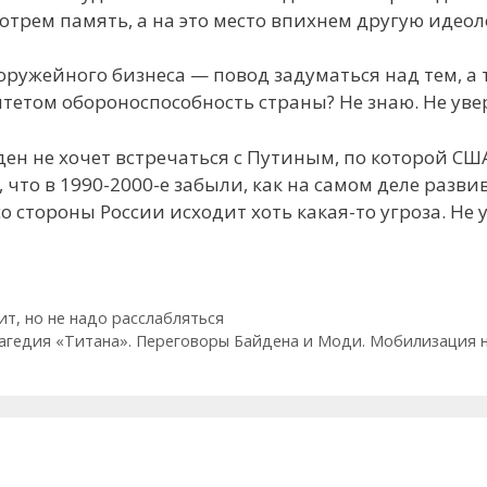
отрем память, а на это место впихнем другую идео
оружейного бизнеса — повод задуматься над тем, а 
итетом обороноспособность страны? Не знаю. Не ув
ен не хочет встречаться с Путиным, по которой СШ
, что в 1990-2000-е забыли, как на самом деле раз
о стороны России исходит хоть какая-то угроза. Не 
ит, но не надо расслабляться
рагедия «Титана». Переговоры Байдена и Моди. Мобилизация 