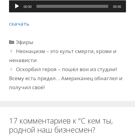
Аудиоплеер
00:00
00:00
скачать
Рубрики
Эфиры
Неонацизм – это культ смерти, крови и
ненависти
Оскорбил героя – пошёл вон из студии!
Всему есть предел… Американец обнаглел и
получил своё!
17 комментариев к “С кем ты,
родной наш бизнесмен?