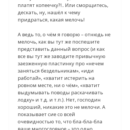
платят копеечку?!.. Или сморщитесь,
дескать, ну, нашёл к чему
придраться, какая мелочь!
А ведь то, о чём я говорю – отнюдь не
мелочь, как вы тут же поспешите
представить данный вопрос (и как
все вы тут же заводите привычную
заезженную пластинку про «нечем
заняться бездельникам», «иди
работай», «хватит истерить на
ровном месте, ни о чём», «хватит
выдумывать поводы раскачивать
лодку» и т.д. и т.п.). Нет, господин
хороший, никакие это не мелочи. А
показывает сие со всей
очевидностью то, что бла-бла-бла
ваше многословное – это одно,