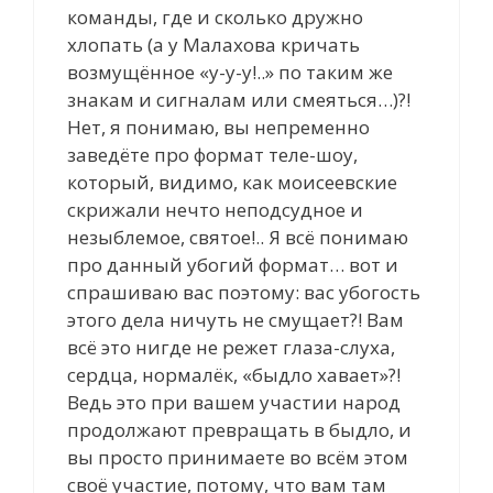
команды, где и сколько дружно
хлопать (а у Малахова кричать
возмущённое «у-у-у!..» по таким же
знакам и сигналам или смеяться…)?!
Нет, я понимаю, вы непременно
заведёте про формат теле-шоу,
который, видимо, как моисеевские
скрижали нечто неподсудное и
незыблемое, святое!.. Я всё понимаю
про данный убогий формат… вот и
спрашиваю вас поэтому: вас убогость
этого дела ничуть не смущает?! Вам
всё это нигде не режет глаза-слуха,
сердца, нормалёк, «быдло хавает»?!
Ведь это при вашем участии народ
продолжают превращать в быдло, и
вы просто принимаете во всём этом
своё участие, потому, что вам там