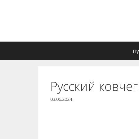
Перейти
к
содержимому
Пу
Русский ковче
03.06.2024