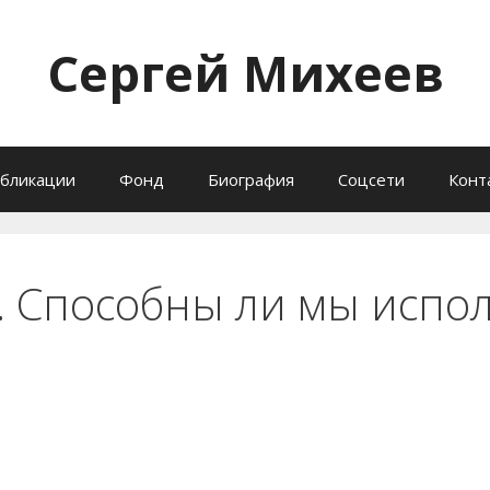
Сергей Михеев
бликации
Фонд
Биография
Соцсети
Конт
г. Способны ли мы испо