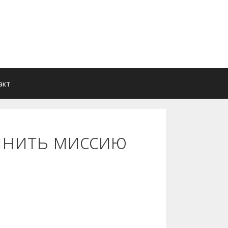
акт
лнить миссию