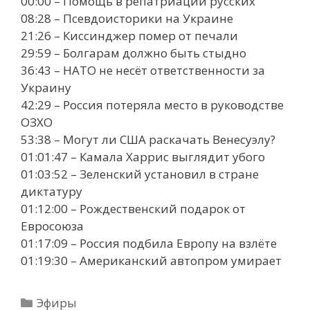
00:00 – Помощь в репатриации русских
08:28 – Псевдоисторики на Украине
21:26 – Киссинджер помер от печали
29:59 – Болгарам должно быть стыдно
36:43 – НАТО не несёт ответственности за
Украину
42:29 – Россия потеряла место в руководстве
ОЗХО
53:38 – Могут ли США раскачать Венесуэлу?
01:01:47 – Камала Харрис выглядит убого
01:03:52 – Зеленский установил в стране
диктатуру
01:12:00 – Рождественский подарок от
Евросоюза
01:17:09 – Россия подбила Европу на взлёте
01:19:30 – Американский автопром умирает
Рубрики
Эфиры