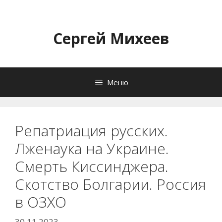
Перейти
к
содержимому
Сергей Михеев
Меню
Репатриация русских.
Лженаука на Украине.
Смерть Киссинджера.
Скотство Болгарии. Россия
в ОЗХО
30.11.2023