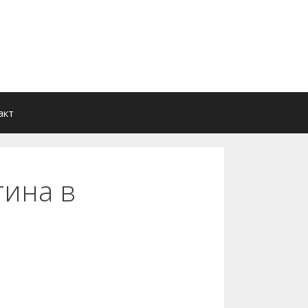
акт
тина в