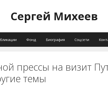
Сергей Михеев
бликации
Фонд
Биография
Соцсети
Конт
ной прессы на визит Пу
угие темы