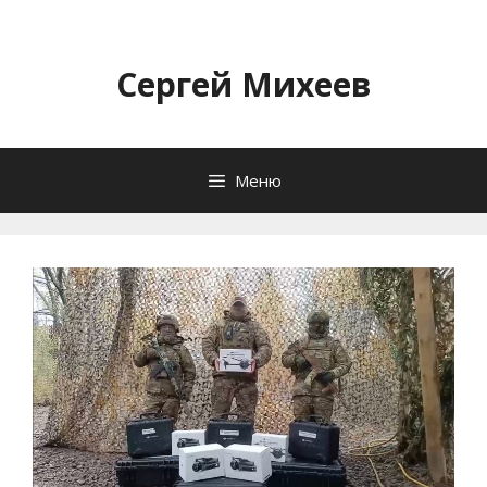
Перейти
к
содержимому
Сергей Михеев
Меню