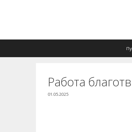
Перейти
к
содержимому
Пу
Работа благот
01.05.2025