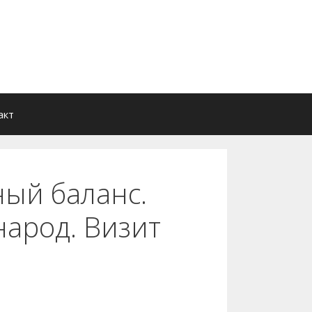
акт
ный баланс.
народ. Визит