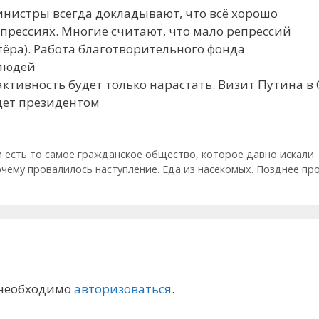
Министры всегда докладывают, что всё хорошо
епрессиях. Многие считают, что мало репрессий
тёра). Работа благотворительного фонда
 людей
активность будет только нарастать. Визит Путина в
удет президентом
и есть то самое гражданское общество, которое давно искали
Почему провалилось наступление. Еда из насекомых. Позднее пр
 необходимо
авторизоваться
.