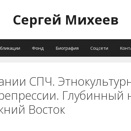
Сергей Михеев
бликации
Фонд
Биография
Соцсети
Конт
дании СПЧ. Этнокультур
репрессии. Глубинный 
жний Восток