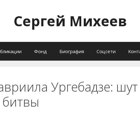
Сергей Михеев
бликации
Фонд
Биография
Соцсети
Конт
авриила Ургебадзе: шут
е битвы