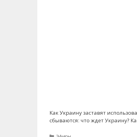
Как Украину заставят использо
сбываются: что ждет Украину? К
Рубрики
Эфиры