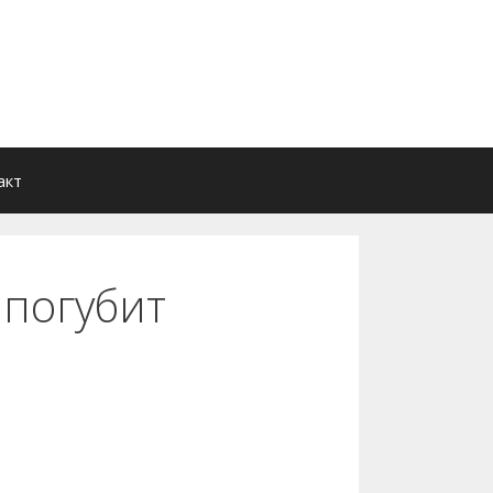
акт
 погубит