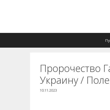
Перейти
к
содержимому
Пу
Пророчество Г
Украину / Пол
10.11.2023