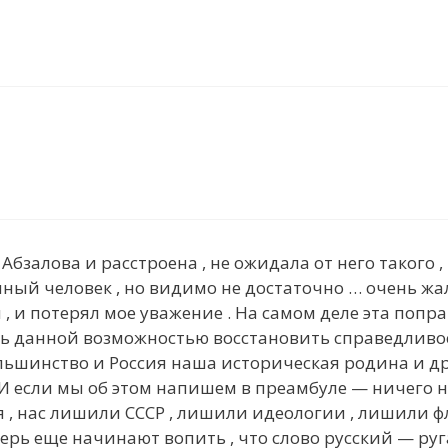
 Абзалова и расстроена , не ожидала от него такого
ный человек , но видимо не достаточно … очень жал
 и потерял мое уважение . На самом деле эта поправ
ь данной возможностью восстановить справедливость
льшинство и Россия наша историческая родина и дру
 И если мы об этом напишем в преамбуле — ничего н
я , нас лишили СССР , лишили идеологии , лишили ф
ерь еще начинают вопить , что слово русский — руг