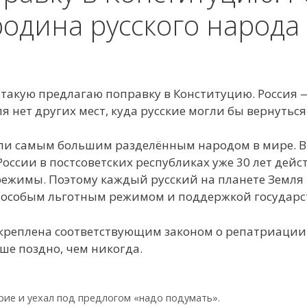
родина русского народа
от такую предлагаю поправку в Конституцию. Россия
я нет других мест, куда русские могли бы вернуться
али самым большим разделённым народом в мире. В
России в постсоветских республиках уже 30 лет дей
ежимы. Поэтому каждый русский на планете Земля и
ь особым льготным режимом и поддержкой государс
креплена соответствующим законом о репатриации 
чше поздно, чем никогда.
рие и уехал под предлогом «надо подумать».