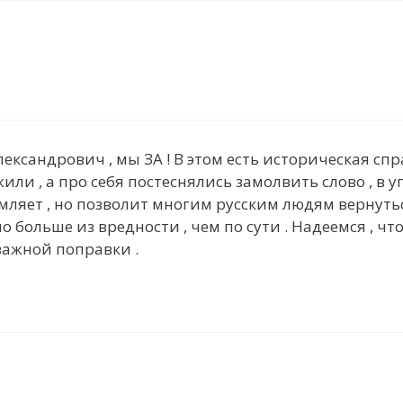
ександрович , мы ЗА ! В этом есть историческая сп
ли , а про себя постеснялись замолвить слово , в у
ляет , но позволит многим русским людям вернуться
 больше из вредности , чем по сути . Надеемся , что
важной поправки .