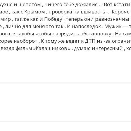
ухне и шепотом , ничего себе дожились ! Вот кстати
амое , как с Крымом , проверка на вшивость … Короче
 мир , также как и Победу , теперь они равнозначн
 , лично для меня это так . И напоследок . Мужик — 
газе , якобы чтобы разрядить обставновку . На сам
cкорее наоборот . К тому же ведет к ДТП из -за огра
 Звезда фильм »Калашников » , думаю интересный , 