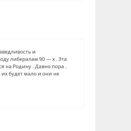
раведливость и
году либералам 90 — х . Эта
 на Родину . Давно пора .
 их будет мало и они не